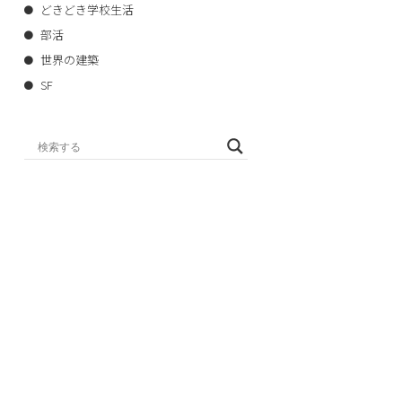
どきどき学校生活
部活
世界の建築
SF