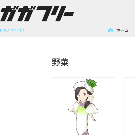
コ
ン
gagafree.jp
ホーム
テ
ン
ツ
野菜
へ
ス
キ
ッ
プ