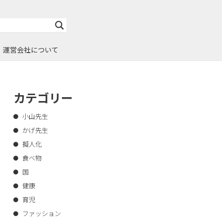
運営会社について
カテゴリー
小山先生
かげ先生
擬人化
食べ物
国
健康
育児
ファッション