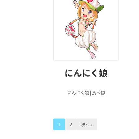
にんにく娘
にんにく娘 | 食べ物
1
2
次へ »