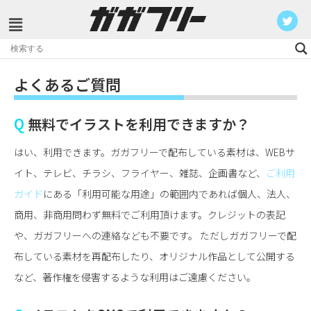
コ
ン
よくあるご質問
テ
ン
Q
無料でイラストを利用できますか？
ツ
へ
はい、利用できます。ガガフリーで配布している素材は、WEBサ
ス
イト、テレビ、チラシ、フライヤー、雑誌、企画書など、
ご利用
キ
ガイド
にある「利用可能な用途」の範囲内であれば個人、法人、
ッ
商用、非商用問わず無料でご利用頂けます。クレジットの表記
プ
や、ガガフリーへの連絡なども不要です。 ただしガガフリーで配
布している素材を再配布したり、オリジナル作品として公開する
など、著作権を侵害するような利用はご遠慮ください。