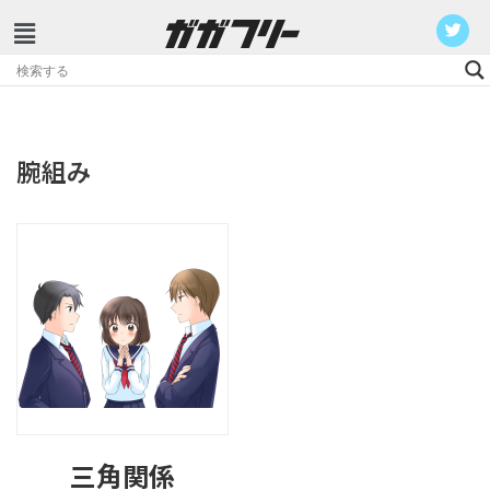
コ
ン
テ
ン
腕組み
ツ
へ
ス
キ
ッ
プ
三角関係