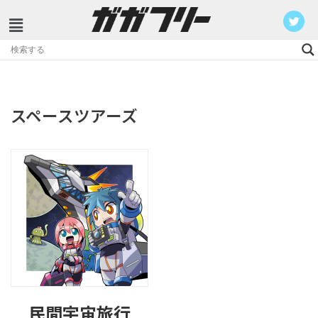
コ
ン
テ
ン
スペースツアーズ
ツ
へ
ス
キ
ッ
プ
民間宇宙旅行