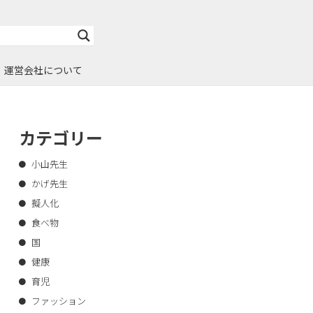
運営会社について
カテゴリー
小山先生
かげ先生
擬人化
食べ物
国
健康
育児
ファッション