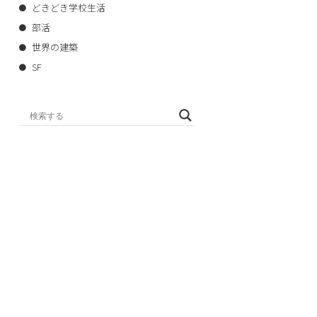
どきどき学校生活
部活
世界の建築
SF