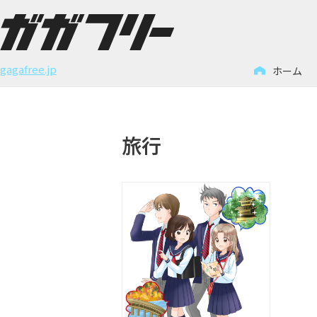
コ
ン
gagafree.jp
ホーム
テ
ン
ツ
旅行
へ
ス
キ
ッ
プ