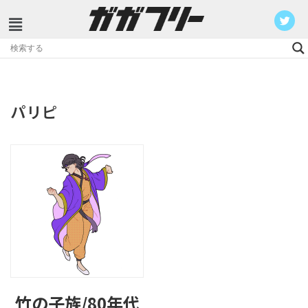
コ
ン
テ
ン
パリピ
ツ
へ
ス
キ
ッ
プ
竹の子族/80年代