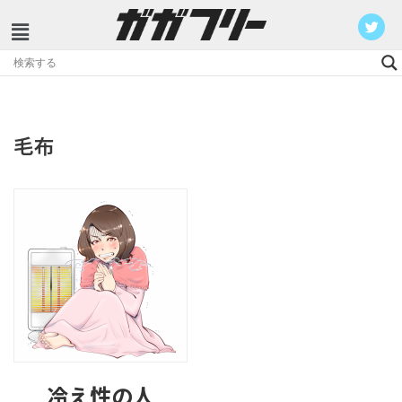
コ
ン
テ
ン
毛布
ツ
へ
ス
キ
ッ
プ
冷え性の人