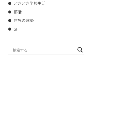
どきどき学校生活
部活
世界の建築
SF