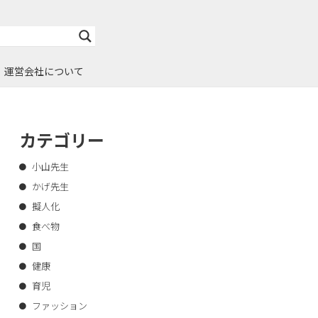
運営会社について
カテゴリー
小山先生
かげ先生
擬人化
食べ物
国
健康
育児
ファッション