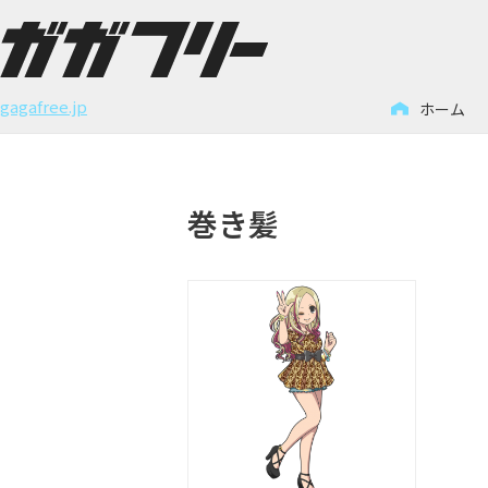
コ
ン
gagafree.jp
ホーム
テ
ン
ツ
巻き髪
へ
ス
キ
ッ
プ