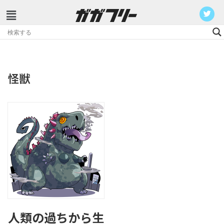
コ
ン
テ
ン
怪獣
ツ
へ
ス
キ
ッ
プ
人類の過ちから生