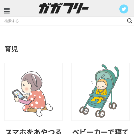
コ
ン
テ
ン
育児
ツ
へ
ス
キ
ッ
プ
スマホをあやつる
ベビーカーで寝て