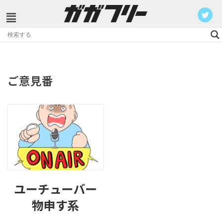
コ
ン
テ
ン
ご意見番
ツ
へ
ス
キ
ッ
プ
ユーチューバー
物申す系