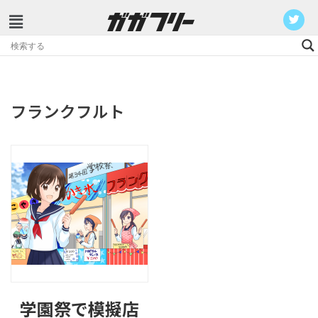
コ
ン
テ
ン
フランクフルト
ツ
へ
ス
キ
ッ
プ
学園祭で模擬店