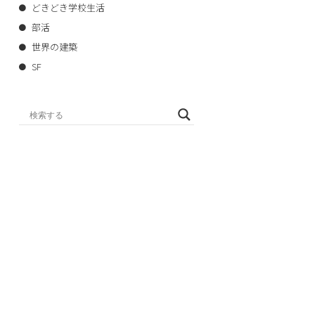
どきどき学校生活
部活
世界の建築
SF