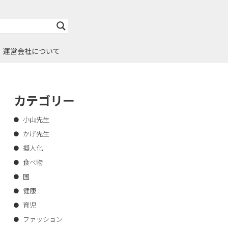
運営会社について
カテゴリー
小山先生
かげ先生
擬人化
食べ物
国
健康
育児
ファッション