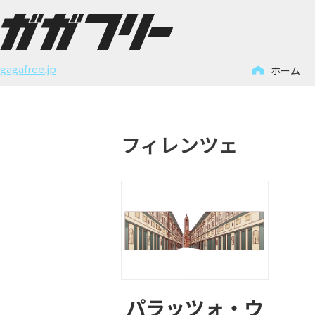
コ
ン
gagafree.jp
ホーム
テ
ン
ツ
フィレンツェ
へ
ス
キ
ッ
プ
パラッツォ・ウ