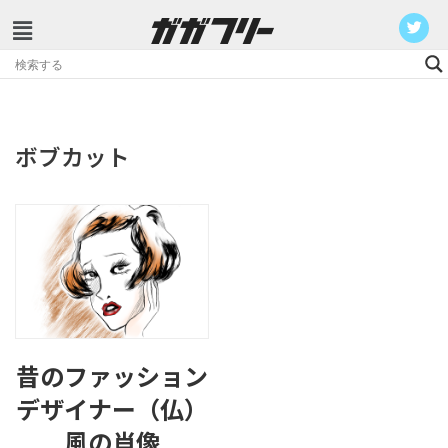
コ
ン
テ
ン
ボブカット
ツ
へ
ス
キ
ッ
プ
昔のファッション
デザイナー（仏）
風の肖像