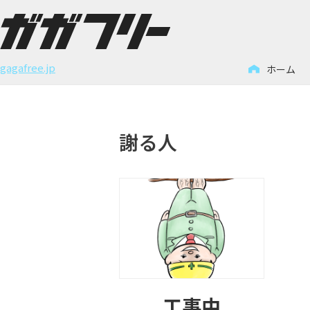
コ
ン
gagafree.jp
ホーム
テ
ン
ツ
謝る人
へ
ス
キ
ッ
プ
工事中