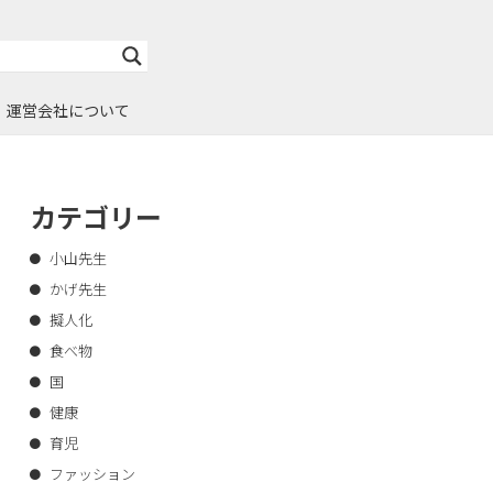
運営会社について
カテゴリー
小山先生
かげ先生
擬人化
食べ物
国
健康
育児
ファッション