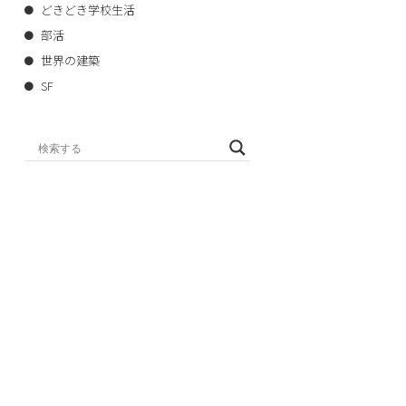
どきどき学校生活
部活
世界の建築
SF