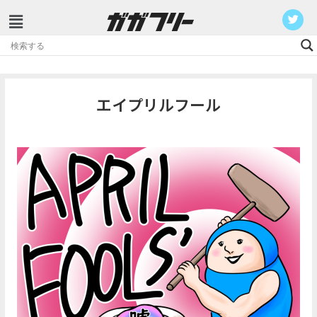
コ
ン
テ
エイプリルフール
ン
ツ
へ
ス
キ
ッ
プ