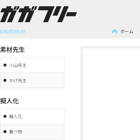
コ
ン
gagafree.jp
ホーム
テ
ン
素材先生
ツ
へ
小山先生
ス
キ
かげ先生
ッ
プ
擬人化
擬人化
食べ物