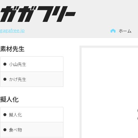
コ
ン
gagafree.jp
ホーム
テ
ン
素材先生
ツ
へ
小山先生
ス
キ
かげ先生
ッ
プ
擬人化
擬人化
食べ物