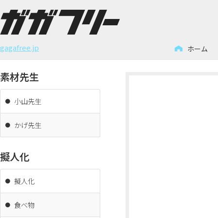
コ
ン
gagafree.jp
ホーム
テ
ン
素材先生
ツ
へ
小山先生
ス
キ
かげ先生
ッ
プ
擬人化
擬人化
食べ物