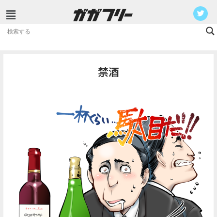
コ
ン
テ
禁酒
ン
ツ
へ
ス
キ
ッ
プ