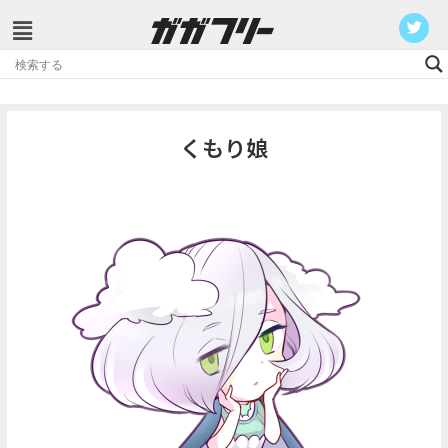
コ
ン
テ
くもり娘
ン
ツ
へ
ス
キ
ッ
プ