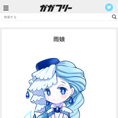
コ
ン
テ
雨娘
ン
ツ
へ
ス
キ
ッ
プ