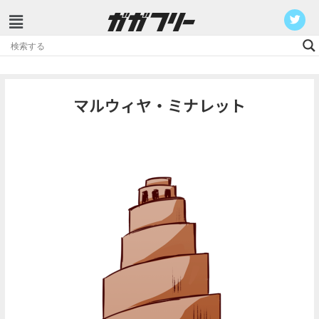
コ
ン
テ
マルウィヤ・ミナレット
ン
ツ
へ
ス
キ
ッ
プ